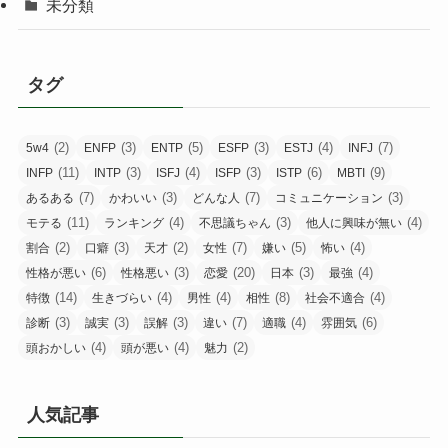
未分類
タグ
(2)
(3)
(5)
(3)
(4)
(7)
5w4
ENFP
ENTP
ESFP
ESTJ
INFJ
(11)
(3)
(4)
(3)
(6)
(9)
INFP
INTP
ISFJ
ISFP
ISTP
MBTI
(7)
(3)
(7)
(3)
あるある
かわいい
どんな人
コミュニケーション
(11)
(4)
(3)
(4)
モテる
ランキング
不思議ちゃん
他人に興味が無い
(2)
(3)
(2)
(7)
(5)
(4)
割合
口癖
天才
女性
嫌い
怖い
(6)
(3)
(20)
(3)
(4)
性格が悪い
性格悪い
恋愛
日本
最強
(14)
(4)
(4)
(8)
(4)
特徴
生きづらい
男性
相性
社会不適合
(3)
(3)
(3)
(7)
(4)
(6)
診断
誠実
誤解
違い
適職
雰囲気
(4)
(4)
(2)
頭おかしい
頭が悪い
魅力
人気記事