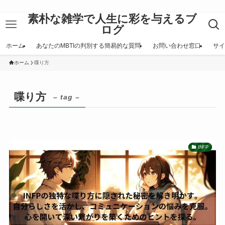
素朴な雑学で人生に彩を与えるブ
ログ
ホーム
あなたのMBTIの判別する簡易的な質問
お問い合わせ窓口
サイ
ホーム
喋り方
喋り方
– tag –
INFP