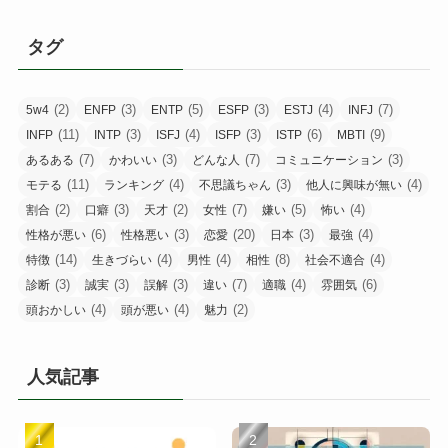
タグ
(2)
(3)
(5)
(3)
(4)
(7)
5w4
ENFP
ENTP
ESFP
ESTJ
INFJ
(11)
(3)
(4)
(3)
(6)
(9)
INFP
INTP
ISFJ
ISFP
ISTP
MBTI
(7)
(3)
(7)
(3)
あるある
かわいい
どんな人
コミュニケーション
(11)
(4)
(3)
(4)
モテる
ランキング
不思議ちゃん
他人に興味が無い
(2)
(3)
(2)
(7)
(5)
(4)
割合
口癖
天才
女性
嫌い
怖い
(6)
(3)
(20)
(3)
(4)
性格が悪い
性格悪い
恋愛
日本
最強
(14)
(4)
(4)
(8)
(4)
特徴
生きづらい
男性
相性
社会不適合
(3)
(3)
(3)
(7)
(4)
(6)
診断
誠実
誤解
違い
適職
雰囲気
(4)
(4)
(2)
頭おかしい
頭が悪い
魅力
人気記事