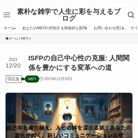
素朴な雑学で人生に彩を与えるブ
ログ
ホーム
あなたのMBTIの判別する簡易的な質問
お問い合わせ窓口
サイ
ホーム
MBTI
ISFPの自己中心性の克服: 人間関
2023
12/20
係を豊かにする変革への道
広告
2023年12月20日
MBTI