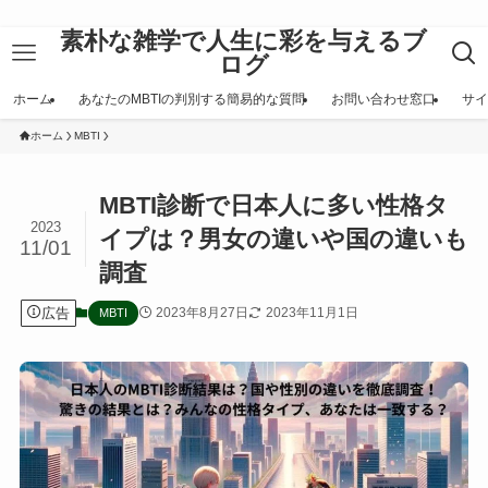
素朴な雑学で人生に彩を与えるブ
ログ
ホーム
あなたのMBTIの判別する簡易的な質問
お問い合わせ窓口
サイ
ホーム
MBTI
MBTI診断で日本人に多い性格タ
2023
イプは？男女の違いや国の違いも
11/01
調査
広告
2023年8月27日
2023年11月1日
MBTI