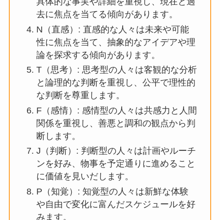
具体的な事実や詳細を重視し、現在と過
去に焦点を当てる傾向があります。
N（直感）: 直感的な人々は未来や可能
性に焦点を当て、抽象的なアイデアや理
論を探求する傾向があります。
T（思考）: 思考型の人々は客観的な分析
と論理的な判断を重視し、公平で理性的
な判断を尊重します。
F（感情）: 感情型の人々は共感力と人間
関係を重視し、善悪と調和の観点から判
断します。
J（判断）: 判断型の人々は計画やルーチ
ンを好み、物事を予定通りに進めること
に価値を見いだします。
P（知覚）: 知覚型の人々は新鮮な体験
や自由で変化に富んだスケジュールを好
みます。