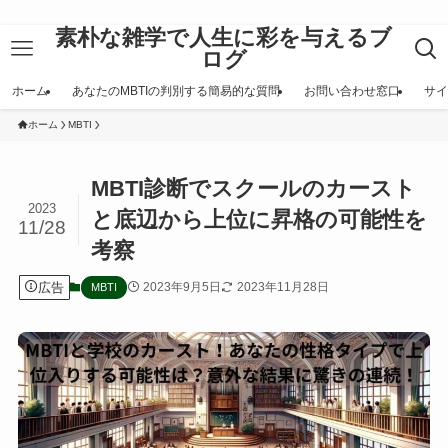
素朴な雑学で人生に彩を与えるブ
ログ
ホーム
あなたのMBTIの判別する簡易的な質問
お問い合わせ窓口
サイ
ホーム
MBTI
MBTI診断でスクールのカースト
2023
と底辺から上位に昇格の可能性を
11/28
考察
広告
2023年9月5日
2023年11月28日
MBTI