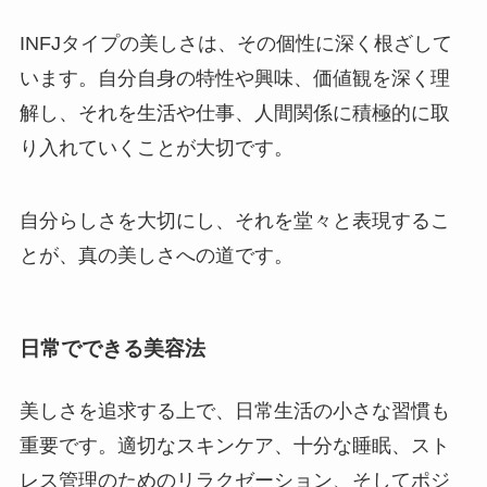
INFJタイプの美しさは、その個性に深く根ざして
います。自分自身の特性や興味、価値観を深く理
解し、それを生活や仕事、人間関係に積極的に取
り入れていくことが大切です。
自分らしさを大切にし、それを堂々と表現するこ
とが、真の美しさへの道です。
日常でできる美容法
美しさを追求する上で、日常生活の小さな習慣も
重要です。適切なスキンケア、十分な睡眠、スト
レス管理のためのリラクゼーション、そしてポジ