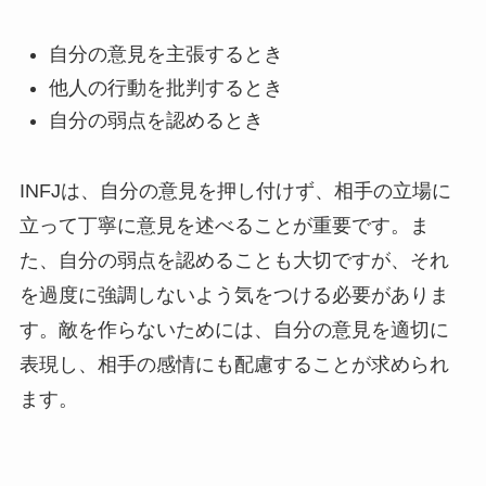
自分の意見を主張するとき
他人の行動を批判するとき
自分の弱点を認めるとき
INFJは、自分の意見を押し付けず、相手の立場に
立って丁寧に意見を述べることが重要です。ま
た、自分の弱点を認めることも大切ですが、それ
を過度に強調しないよう気をつける必要がありま
す。敵を作らないためには、自分の意見を適切に
表現し、相手の感情にも配慮することが求められ
ます。