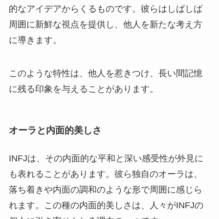
的なアイデアからくるものです。彼らはしばしば
周囲に新鮮な視点を提供し、他人を新たな考え方
に導きます。
このような特性は、他人を惹きつけ、長い間記憶
に残る印象を与えることがあります。
オーラと内面的美しさ
INFJは、その内面的な平和と深い感受性が外見に
も表れることがあります。彼ら独自のオーラは、
落ち着きや内面の調和のような形で周囲に感じら
れます。この種の内面的美しさは、人々がINFJの