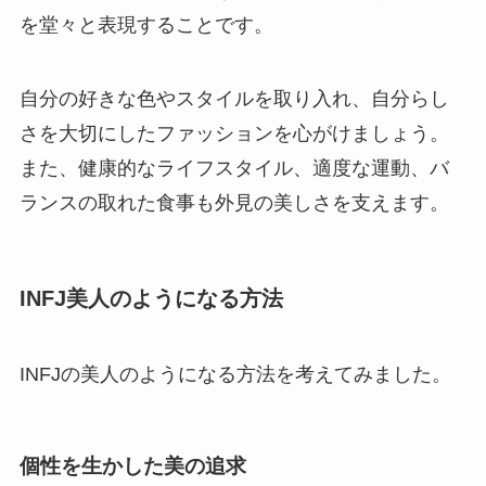
を堂々と表現することです。
自分の好きな色やスタイルを取り入れ、自分らし
さを大切にしたファッションを心がけましょう。
また、健康的なライフスタイル、適度な運動、バ
ランスの取れた食事も外見の美しさを支えます。
INFJ美人のようになる方法
INFJの美人のようになる方法を考えてみました。
個性を生かした美の追求