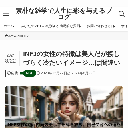
素朴な雑学で人生に彩を与えるブ
ログ
ホーム
あなたのMBTIの判別する簡易的な質問
お問い合わせ窓口
サイ
ホーム
MBTI
INFJの女性の特徴は美人だが接し
2024
8/22
づらく冷たいイメージ…は間違い
広告
2023年12月22日
2024年8月22日
MBTI