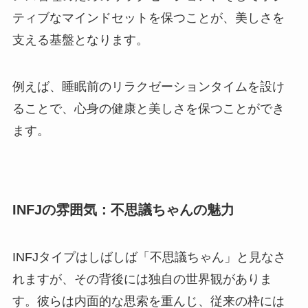
ティブなマインドセットを保つことが、美しさを
支える基盤となります。
例えば、睡眠前のリラクゼーションタイムを設け
ることで、心身の健康と美しさを保つことができ
ます。
INFJの雰囲気：不思議ちゃんの魅力
INFJタイプはしばしば「不思議ちゃん」と見なさ
れますが、その背後には独自の世界観がありま
す。彼らは内面的な思索を重んじ、従来の枠には