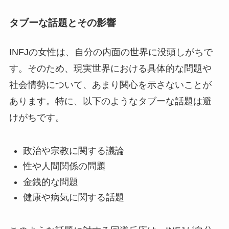
タブーな話題とその影響
INFJの女性は、自分の内面の世界に没頭しがちで
す。そのため、現実世界における具体的な問題や
社会情勢について、あまり関心を示さないことが
あります。特に、以下のようなタブーな話題は避
けがちです。
政治や宗教に関する議論
性や人間関係の問題
金銭的な問題
健康や病気に関する話題