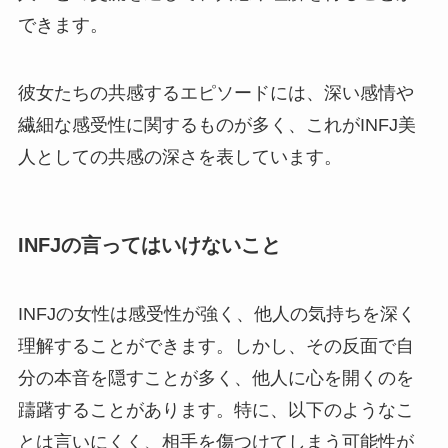
できます。
彼女たちの共感するエピソードには、深い感情や
繊細な感受性に関するものが多く、これがINFJ美
人としての共感の深さを表しています。
INFJの言ってはいけないこと
INFJの女性は感受性が強く、他人の気持ちを深く
理解することができます。しかし、その反面で自
分の本音を隠すことが多く、他人に心を開くのを
躊躇することがあります。特に、以下のようなこ
とは言いにくく、相手を傷つけてしまう可能性が