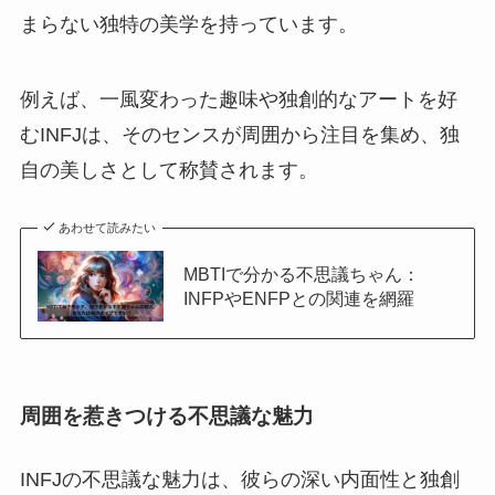
まらない独特の美学を持っています。
例えば、一風変わった趣味や独創的なアートを好
むINFJは、そのセンスが周囲から注目を集め、独
自の美しさとして称賛されます。
あわせて読みたい
MBTIで分かる不思議ちゃん：
INFPやENFPとの関連を網羅
周囲を惹きつける不思議な魅力
INFJの不思議な魅力は、彼らの深い内面性と独創