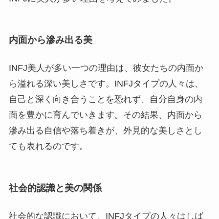
内面から滲み出る美
INFJ美人が多い一つの理由は、彼女たちの内面か
ら溢れる深い美しさです。INFJタイプの人々は、
自己と深く向き合うことを恐れず、自分自身の内
面を豊かに育んでいきます。その結果、内面から
滲み出る自信や落ち着きが、外見的な美しさとし
ても表れるのです。
社会的認識と美の関係
社会的な認識において、INFJタイプの人々はしば