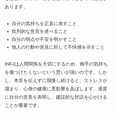
あります。
自分の気持ちを正直に表すこと
批判的な意見を述べること
自分の弱点や不安を明かすこと
他人の行動や意見に対して不快感を示すこと
INFJは人間関係を大切にするため、相手の気持ち
を傷つけたくないという思いが強いのです。しか
し、本音を伝えずに我慢し続けると、ストレスが
溜まり、心身の健康に悪影響を及ぼします。適度
に自分の意見を表明し、建設的な対話を心がける
ことが重要です。